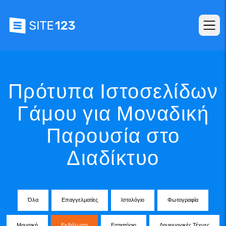
Πρότυπα Ιστοσελίδων
Γάμου για Μοναδική
Παρουσία στο
Διαδίκτυο
Όλα
Επαγγελματίες
Ιστολόγιο
Φωτογραφία
Μουσική
Εκδήλωση
Εστιατόριο
Δημιουργικές Τέχνες