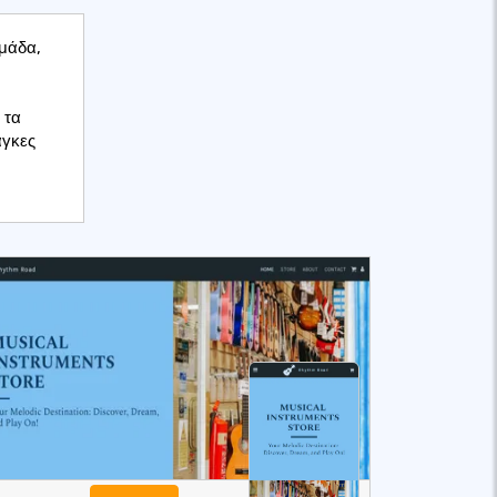
ομάδα,
 τα
άγκες