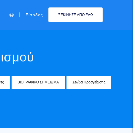
|
Είσοδος
ΞΕΚΙΝΗΣΕ ΑΠΟ ΕΔΩ
τισμού
νες
ΒΙΟΓΡΑΦΙΚΟ ΣΗΜΕΙΩΜΑ
Σελίδα Προσγείωσης