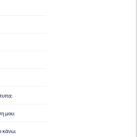
τυπα;
η μου;
ο κάνω;