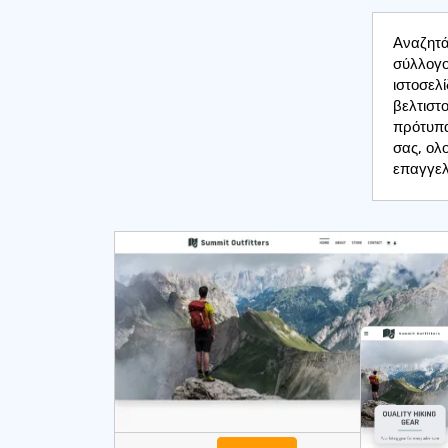
Αναζητά
σύλλογο
ιστοσελ
βελτιστο
πρότυπα 
σας, ολ
επαγγελ