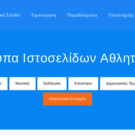
κή Σελίδα
Τιμολογηση
Παραδείγματα
Υποστήριξη
πα Ιστοσελίδων Αθλη
α
Μουσική
Εκδήλωση
Εστιατόριο
Δημιουργικές Τέχ
Ηλεκτρονικό Επιχειρήν