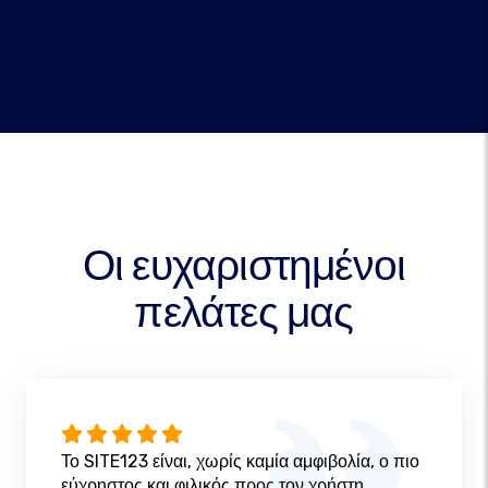
Οι ευχαριστημένοι
πελάτες μας
Το SITE123 είναι, χωρίς καμία αμφιβολία, ο πιο
εύχρηστος και φιλικός προς τον χρήστη