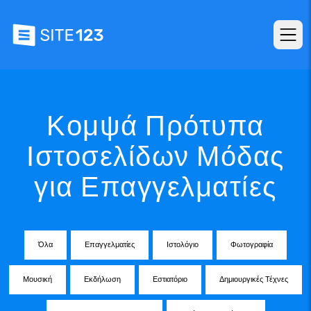
Κομψά Πρότυπα
Ιστοσελίδων Μόδας
για Επαγγελματίες
Όλα
Επαγγελματίες
Ιστολόγιο
Φωτογραφία
Μουσική
Εκδήλωση
Εστιατόριο
Δημιουργικές Τέχνες