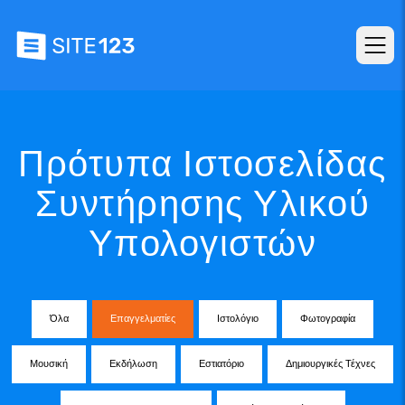
Πρότυπα Ιστοσελίδας
Συντήρησης Υλικού
Υπολογιστών
Όλα
Επαγγελματίες
Ιστολόγιο
Φωτογραφία
Μουσική
Εκδήλωση
Εστιατόριο
Δημιουργικές Τέχνες