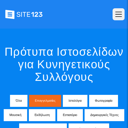
Πρότυπα Ιστοσελίδων
για Κυνηγετικούς
Συλλόγους
Όλα
Επαγγελματίες
Ιστολόγιο
Φωτογραφία
Μουσική
Εκδήλωση
Εστιατόριο
Δημιουργικές Τέχνες