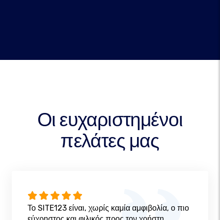
Οι ευχαριστημένοι
πελάτες μας
Το SITE123 είναι, χωρίς καμία αμφιβολία, ο πιο
εύχρηστος και φιλικός προς τον χρήστη