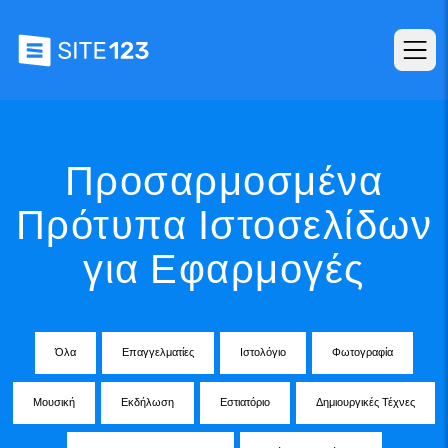
Προσαρμοσμένα
Πρότυπα Ιστοσελίδων
για Εφαρμογές
Όλα
Επαγγελματίες
Ιστολόγιο
Φωτογραφία
Μουσική
Εκδήλωση
Εστιατόριο
Δημιουργικές Τέχνες