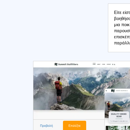
Είτε εί
βοηθήσο
μια ποικ
παρουσί
επισκέπ
παράλλη
Προβολή
Επιλέξτε