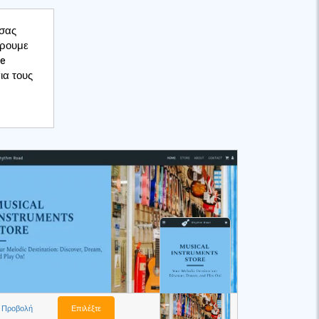
 σας
έρουμε
ne
ια τους
Προβολή
Επιλέξτε