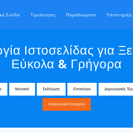
κή Σελίδα
Τιμολογηση
Παραδείγματα
Υποστήριξη
γία Ιστοσελίδας για Ξ
Εύκολα & Γρήγορα
α
Μουσική
Εκδήλωση
Εστιατόριο
Δημιουργικές Τέχ
Ηλεκτρονικό Επιχειρήν