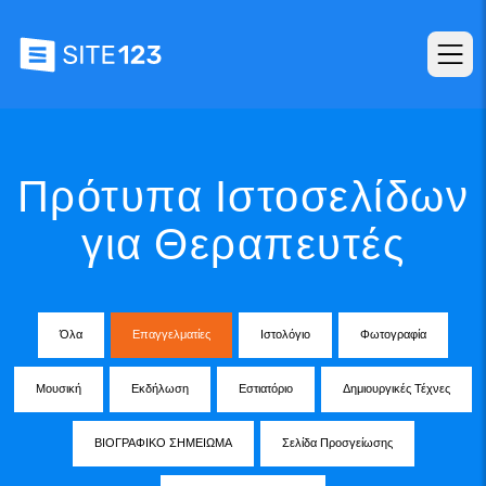
Πρότυπα Ιστοσελίδων
για Θεραπευτές
Όλα
Επαγγελματίες
Ιστολόγιο
Φωτογραφία
Μουσική
Εκδήλωση
Εστιατόριο
Δημιουργικές Τέχνες
ΒΙΟΓΡΑΦΙΚΟ ΣΗΜΕΙΩΜΑ
Σελίδα Προσγείωσης