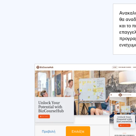
Ανακαλύ
θα αναδ
και το 
επαγγελ
προγραμ
ενισχυμ
Προβολή
Επιλέξτε