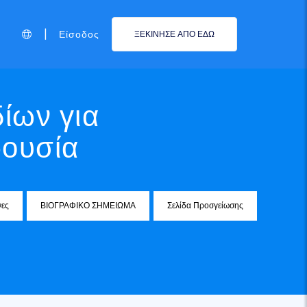
|
Είσοδος
ΞΕΚΙΝΗΣΕ ΑΠΟ ΕΔΩ
ίων για
ρουσία
νες
ΒΙΟΓΡΑΦΙΚΟ ΣΗΜΕΙΩΜΑ
Σελίδα Προσγείωσης