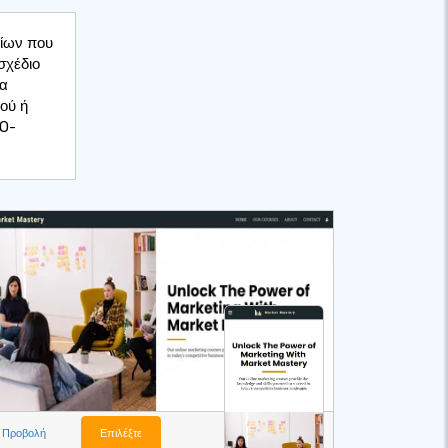
ίων που
σχέδιο
ια
ού ή
EO-
Προβολή
Επιλέξτε