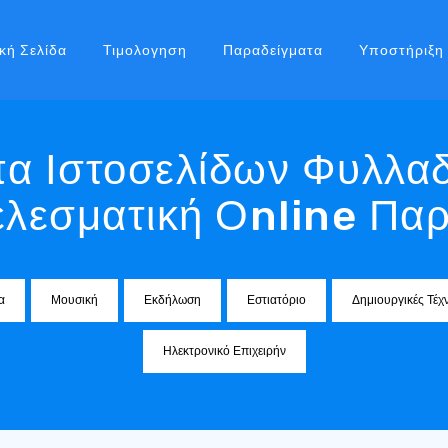
κή Σελίδα
Τιμολογηση
Παραδείγματα
Υποστήριξη
α Ιστοσελίδων Φυλλαδ
λεσματική Οnline Πα
α
Μουσική
Εκδήλωση
Εστιατόριο
Δημιουργικές Τέχ
Ηλεκτρονικό Επιχειρήν