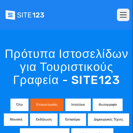
Πρότυπα Ιστοσελίδων
για Τουριστικούς
Γραφεία - SITE123
Όλα
Επαγγελματίες
Ιστολόγιο
Φωτογραφία
Μουσική
Εκδήλωση
Εστιατόριο
Δημιουργικές Τέχνες