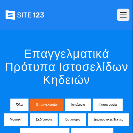
Επαγγελματικά
Πρότυπα Ιστοσελίδων
Κηδειών
Όλα
Επαγγελματίες
Ιστολόγιο
Φωτογραφία
Μουσική
Εκδήλωση
Εστιατόριο
Δημιουργικές Τέχνες