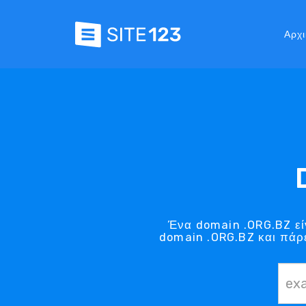
Αρχι
Ένα domain .ORG.BZ εί
domain .ORG.BZ και πάρε