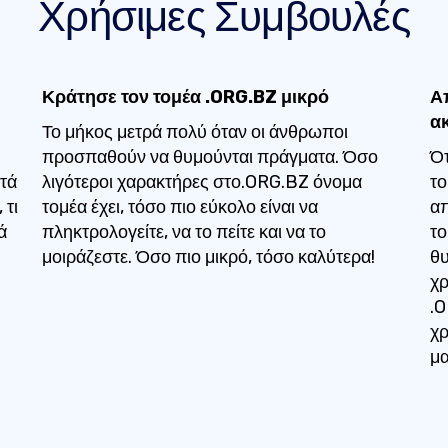
Χρήσιμες Συμβουλές
Κράτησε τον τομέα .ORG.BZ μικρό
Α
α
Το μήκος μετρά πολύ όταν οι άνθρωποι
προσπαθούν να θυμούνται πράγματα. Όσο
Ότ
τά
λιγότεροι χαρακτήρες στο.ORG.BZ όνομα
το
 τι
τομέα έχει, τόσο πιο εύκολο είναι να
απ
ά
πληκτρολογείτε, να το πείτε και να το
το
μοιράζεστε. Όσο πιο μικρό, τόσο καλύτερα!
θυ
χρ
.O
χρ
μα