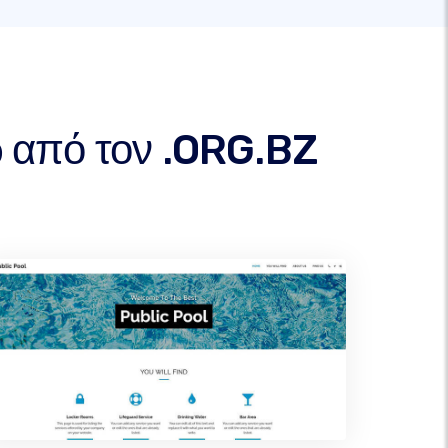
ω από τον .ORG.BZ