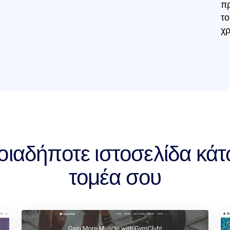
πρ
το
χρ
ιαδήποτε ιστοσελίδα κά
τομέα σου