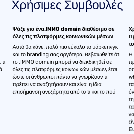
Χρήσιμες Συμβουλές
Ψάξε για ένα.IMMO domain διαθέσιμο σε
Χ
όλες τις πλατφόρμες κοινωνικών μέσων
Π
το
Αυτό θα κάνει πολύ πιο εύκολο το μάρκετινγκ
και το branding σας αργότερα. Βεβαιωθείτε ότι
Η 
 τι
το .IMMO domain μπορεί να διεκδικηθεί σε
πρ
ά
όλες τις πλατφόρμες κοινωνικών μέσων, έτσι
οπ
ώστε οι άνθρωποι πάντα να γνωρίζουν τι
wh
πρέπει να αναζητήσουν και είναι η ίδια
τα
επισήμανση ανεξάρτητα από το τι και το πού.
όν
τη
τα
να
εί
Ευ