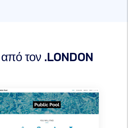
ω από τον .LONDON