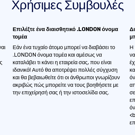
Χρήσιμες Συμβουλές
Επιλέξτε ένα διαισθητικό .LONDON όνομα
Δ
τομέα
μ
ναι
Εάν ένα τυχαίο άτομο μπορεί να διαβάσει το
Η 
.LONDON όνομα τομέα και αμέσως να
να
ς
καταλάβει τι κάνει η εταιρεία σας, που είναι
έχ
ιδανικό! Αυτό θα αποτρέψει πολλές σύγχυση
κα
και θα βεβαιωθείτε ότι οι άνθρωποι γνωρίζουν
όν
ακριβώς πώς μπορείτε να τους βοηθήσετε με
απ
την επιχείρησή σας ή την ιστοσελίδα σας.
σε
επ
όν
<b
επ