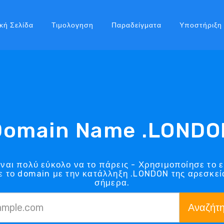
κή Σελίδα
Τιμολογηση
Παραδείγματα
Υποστήριξη
Domain Name .LONDO
αι πολύ εύκολο να το πάρεις - Χρησιμοποίησε το 
 το domain με την κατάλληξη .LONDON της αρεσκεί
σήμερα.
Αναζήτ