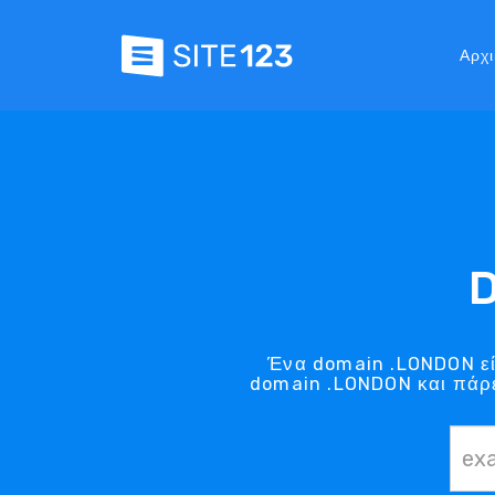
Αρχι
Ένα domain .LONDON είν
domain .LONDON και πάρε