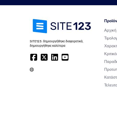
Προϊό
Αρχική
Τιμολο
SITE123: δημιουργήθηκε διαφορετικά,
Χαρακτ
δημιουργήθηκε καλύτερα
Κριτικέ
Παραδε
Προτυπ
Κατάσ
Τελευτ