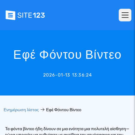
Εφέ Φόντου Βίντεο
2026-01-13 13:36:24
Ενημέρωση λίστας
Εφέ Φόντου Βίντεο
Τα φόντα βίντεο ήδη δίνουν σε μια ενότητα μια πολυτελή αίσθηση—
τώρα μπορείτε να ρυθμίσετε με ακρίβεια την ατμόσφαιρα και την