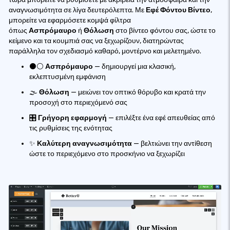
αναγνωσιμότητα σε λίγα δευτερόλεπτα. Με
Εφέ Φόντου Βίντεο
,
μπορείτε να εφαρμόσετε κομψά φίλτρα
όπως
Ασπρόμαυρο
ή
Θόλωση
στο βίντεο φόντου σας, ώστε το
κείμενο και τα κουμπιά σας να ξεχωρίζουν, διατηρώντας
παράλληλα τον σχεδιασμό καθαρό, μοντέρνο και μελετημένο.
⚫⚪
Ασπρόμαυρο
— δημιουργεί μια κλασική,
εκλεπτυσμένη εμφάνιση
🌫️
Θόλωση
— μειώνει τον οπτικό θόρυβο και κρατά την
προσοχή στο περιεχόμενό σας
🎛️
Γρήγορη εφαρμογή
— επιλέξτε ένα εφέ απευθείας από
τις ρυθμίσεις της ενότητας
✨
Καλύτερη αναγνωσιμότητα
— βελτιώνει την αντίθεση
ώστε το περιεχόμενο στο προσκήνιο να ξεχωρίζει