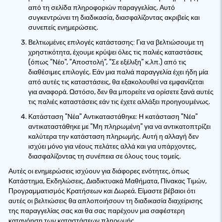
από τη σελίδα πληροφοριών παραγγελίας. Αυτό
συγκεντρώνει τη διαδικασία, διασφαλίζοντας ακριβείς και
συνεπείς ενημερώσεις.
Βελτιωμένες επιλογές κατάστασης: Για να βελτιώσουμε τη
χρηστικότητα, έχουμε κρύψει όλες τις παλιές καταστάσεις
(όπως "Νέο", "Αποστολή", "Σε εξέλιξη" κ.λπ.) από τις
διαθέσιμες επιλογές. Εάν μια παλιά παραγγελία έχει ήδη μία
από αυτές τις καταστάσεις, θα εξακολουθεί να εμφανίζεται
για αναφορά. Ωστόσο, δεν θα μπορείτε να ορίσετε ξανά αυτές
τις παλιές καταστάσεις εάν τις έχετε αλλάξει προηγουμένως.
Κατάσταση "Νέα" Αντικαταστάθηκε: Η κατάσταση "Νέα"
αντικαταστάθηκε με "Μη πληρωμένη" για να αντικατοπτρίζει
καλύτερα την κατάσταση πληρωμής. Αυτή η αλλαγή δεν
ισχύει μόνο για νέους πελάτες αλλά και για υπάρχοντες,
διασφαλίζοντας τη συνέπεια σε όλους τους τομείς.
Αυτές οι ενημερώσεις ισχύουν για διάφορες ενότητες, όπως
Κατάστημα, Εκδηλώσεις, Διαδικτυακά Μαθήματα, Πίνακας Τιμών,
Προγραμματισμός Κρατήσεων και Δωρεά. Είμαστε βέβαιοι ότι
αυτές οι βελτιώσεις θα απλοποιήσουν τη διαδικασία διαχείρισης
της παραγγελίας σας και θα σας παρέχουν μια σαφέστερη
κατανόηση των καταστάσεων πληρωμής.