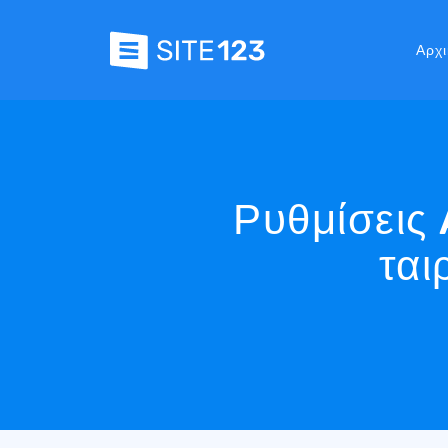
Αρχι
Ρυθμίσεις 
ται