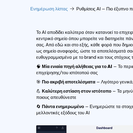
Ενημέρωση λίστας
Ρυθμίσεις AI — Πιο έξυπνο πε
Το AI αποδίδει καλύτερα όταν κατανοεί το επιχει
κεντρικό σημείο όπου μπορείτε να διατηρείτε πά
σας. Από εδώ και στο εξής, κάθε φορά που δημιου
ως σημείο αναφοράς, ώστε τα αποτελέσματά σας 
ευθυγραμμισμένα με το brand και τους στόχους τ
🧠
Μία ενιαία πηγή αλήθειας για το AI
— Το περιε
επιχείρησης/του ιστότοπού σας
🎯
Πιο ακριβή αποτελέσματα
— Λιγότερο γενικά
💪
Καλύτερη εστίαση στον ιστότοπο
— Τα μηνύ
ποιους απευθύνεστε
🔄
Πάντα ενημερωμένο
— Ενημερώστε τα στοιχεί
μελλοντικές εξόδους του AI