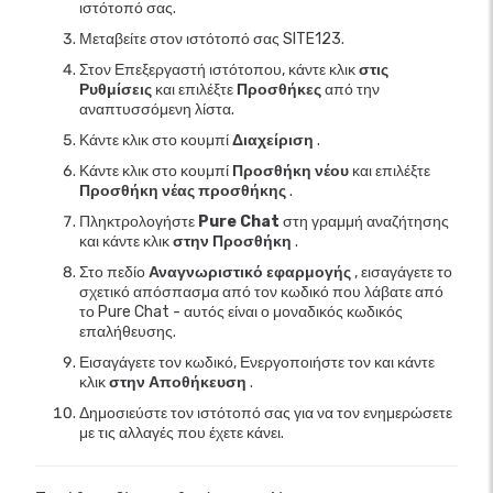
ιστότοπό σας.
Μεταβείτε στον ιστότοπό σας SITE123.
Στον Επεξεργαστή ιστότοπου, κάντε κλικ
στις
Ρυθμίσεις
και επιλέξτε
Προσθήκες
από την
αναπτυσσόμενη λίστα.
Κάντε κλικ στο κουμπί
Διαχείριση
.
Κάντε κλικ στο κουμπί
Προσθήκη νέου
και επιλέξτε
Προσθήκη νέας προσθήκης
.
Πληκτρολογήστε
Pure Chat
στη γραμμή αναζήτησης
και κάντε κλικ
στην Προσθήκη
.
Στο πεδίο
Αναγνωριστικό εφαρμογής
, εισαγάγετε το
σχετικό απόσπασμα από τον κωδικό που λάβατε από
το Pure Chat - αυτός είναι ο μοναδικός κωδικός
επαλήθευσης.
Εισαγάγετε τον κωδικό, Ενεργοποιήστε τον και κάντε
κλικ
στην Αποθήκευση
.
Δημοσιεύστε τον ιστότοπό σας για να τον ενημερώσετε
με τις αλλαγές που έχετε κάνει.