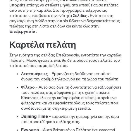
μπορείτε επίσης να στείλετε μηνύματα απευθείας σε πελάτες
από αυτήν την καρτέλα. Στο πρόγραμμα επεξεργασίας
ιστότοπου, μεταβείτε στην ενότητα
Σελίδες
. Εντοπίστε τη
συγκεκριμένη σελίδα στην οποία θέλετε να διαχειριστείτε τους
πελάτες της στη λίστα σελίδων και κάντε κλικ στην
Επεξεργασία
.
Καρτέλα πελάτη
Στην ενότητα της σελίδας Επεξεργασία, εντοπίστε την καρτέλα
Πελάτης. Μόλις φτάσετε εκεί, θα δείτε όλους τους πελάτες του
ιστότοπού σας σε μορφή λίστας.
Λεπτομέρειες
- Εμφανίζει τη διεύθυνση email, το
όνομα, τον αριθμό τηλεφώνου και τη χώρα του πελάτη.
Φίλτρο
- Αυτό σας δίνει τη δυνατότητα να ταξινομήσετε
τους πελάτες σας σύμφωνα με τη σχετική ετικέτα.
Κάνοντας κλικ στην καθορισμένη ετικέτα, μπορείτε να
φιλτράρετε και να εμφανίσετε όλους τους πελάτες που
συνδέονται με τη συγκεκριμένη ετικέτα.
Joining Time
- εμφανίζει την ημερομηνία και την ώρα
που προστέθηκε ο πελάτης σας.
Εγγραφή
- Αυτό δείχνει εάν ο Πελάτης έχει εγγραφεί