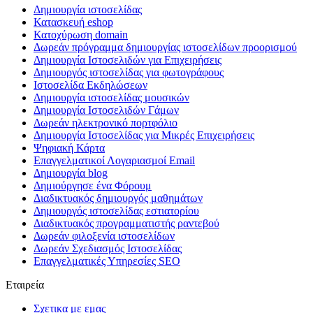
Δημιουργία ιστοσελίδας
Κατασκευή eshop
Κατοχύρωση domain
Δωρεάν πρόγραμμα δημιουργίας ιστοσελίδων προορισμού
Δημιουργία Ιστοσελιδών για Επιχειρήσεις
Δημιουργός ιστοσελίδας για φωτογράφους
Ιστοσελίδα Εκδηλώσεων
Δημιουργία ιστοσελίδας μουσικών
Δημιουργία Ιστοσελιδών Γάμων
Δωρεάν ηλεκτρονικό πορτφόλιο
Δημιουργία Ιστοσελίδας για Μικρές Επιχειρήσεις
Ψηφιακή Κάρτα
Επαγγελματικοί Λογαριασμοί Email
Δημιουργία blog
Δημιούργησε ένα Φόρουμ
Διαδικτυακός δημιουργός μαθημάτων
Δημιουργός ιστοσελίδας εστιατορίου
Διαδικτυακός προγραμματιστής ραντεβού
Δωρεάν φιλοξενία ιστοσελίδων
Δωρεάν Σχεδιασμός Ιστοσελίδας
Επαγγελματικές Υπηρεσίες SEO
Εταιρεία
Σχετικα με εμας