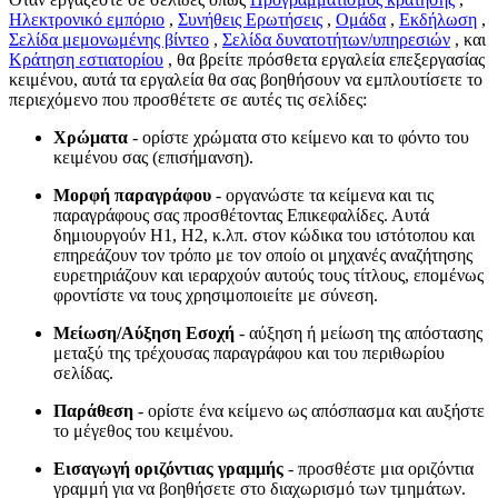
Ηλεκτρονικό εμπόριο
,
Συνήθεις Ερωτήσεις
,
Ομάδα
,
Εκδήλωση
,
Σελίδα μεμονωμένης βίντεο
,
Σελίδα δυνατοτήτων/υπηρεσιών
,
και
Κράτηση εστιατορίου
, θα βρείτε πρόσθετα εργαλεία επεξεργασίας
κειμένου, αυτά τα εργαλεία θα σας βοηθήσουν να εμπλουτίσετε το
περιεχόμενο που προσθέτετε σε αυτές τις σελίδες:
Χρώματα
- ορίστε χρώματα στο κείμενο και το φόντο του
κειμένου σας (επισήμανση).
Μορφή παραγράφου
- οργανώστε τα κείμενα και τις
παραγράφους σας προσθέτοντας Επικεφαλίδες. Αυτά
δημιουργούν H1, H2, κ.λπ. στον κώδικα του ιστότοπου και
επηρεάζουν τον τρόπο με τον οποίο οι μηχανές αναζήτησης
ευρετηριάζουν και ιεραρχούν αυτούς τους τίτλους, επομένως
φροντίστε να τους χρησιμοποιείτε με σύνεση.
Μείωση/Αύξηση Εσοχή
- αύξηση ή μείωση της απόστασης
μεταξύ της τρέχουσας παραγράφου και του περιθωρίου
σελίδας.
Παράθεση
- ορίστε ένα κείμενο ως απόσπασμα και αυξήστε
το μέγεθος του κειμένου.
Εισαγωγή οριζόντιας γραμμής
- προσθέστε μια οριζόντια
γραμμή για να βοηθήσετε στο διαχωρισμό των τμημάτων.