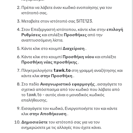
Πρέπει να λάβετε έναν κωδικό ενοποίησης για τον
ιστότοπό σας.
Μεταβείτε στον ιστότοπό σας SITE123.
Στον Επεξεργαστή ιστότοπου, κάντε κλικ στην
επιλογή
Ρυθμίσεις
και επιλέξτε
Προσθήκες
από την
αναπτυσσόμενη λίστα.
Κάντε κλικ στο κουμπί
Διαχείριση
.
Κάντε κλικ στο κουμπί
Προσθήκη νέου
και επιλέξτε
Προσθήκη νέας προσθήκης
.
Πληκτρολογήστε
tawk.to
στη γραμμή αναζήτησης και
κάντε κλικ
στην Προσθήκη
.
Στο πεδίο
Αναγνωριστικό εφαρμογής
, εισαγάγετε το
σχετικό απόσπασμα από τον κωδικό που λάβατε από
το tawk.to - αυτός είναι ο μοναδικός κωδικός
επαλήθευσης.
Εισαγάγετε τον κωδικό, Ενεργοποιήστε τον και κάντε
κλικ
στην Αποθήκευση
.
Δημοσιεύστε
τον ιστότοπό σας για να τον
ενημερώσετε με τις αλλαγές που έχετε κάνει.