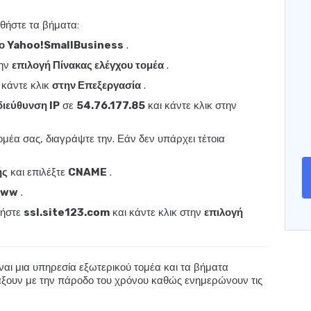
θήστε τα βήματα:
ο Yahoo!SmallBusiness
.
την
επιλογή Πίνακας ελέγχου τομέα
.
 κάντε κλικ
στην Επεξεργασία
.
διεύθυνση IP
σε
54.76.177.85
και κάντε κλικ στην
ομέα σας, διαγράψτε την. Εάν δεν υπάρχει τέτοια
ής
και επιλέξτε
CNAME
.
ww
.
γήστε
ssl.site123.com
και κάντε κλικ στην
επιλογή
ναι μια υπηρεσία εξωτερικού τομέα και τα βήματα
άξουν με την πάροδο του χρόνου καθώς ενημερώνουν τις