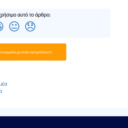
ρήσιμο αυτό το άρθρο;

😐
😞
συνομιλία με έναν εκπρόσωπο
μέα
α