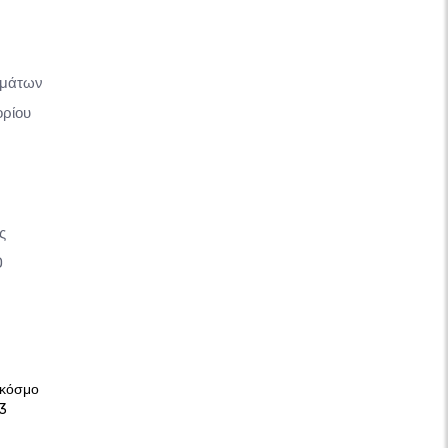
ημάτων
ορίου
ς
O
 κόσμο
3