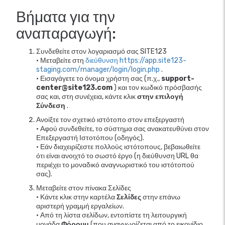
Βήματα για την
αναπαραγωγή:
Συνδεθείτε στον λογαριασμό σας SITE123
• Μεταβείτε στη
διεύθυνση https://app.site123-
staging.com/manager/login/login.php
.
• Εισαγάγετε το όνομα χρήστη σας (π.χ.,
support-
center@site123.com
) και τον κωδικό πρόσβασής
σας και, στη συνέχεια, κάντε κλικ
στην επιλογή
Σύνδεση
.
Ανοίξτε τον σχετικό ιστότοπο στον επεξεργαστή
• Αφού συνδεθείτε, το σύστημα σας ανακατευθύνει στον
Επεξεργαστή Ιστοτόπου (οδηγός).
• Εάν διαχειρίζεστε πολλούς ιστότοπους, βεβαιωθείτε
ότι είναι ανοιχτό το σωστό έργο (η διεύθυνση URL θα
περιέχει το μοναδικό αναγνωριστικό του ιστότοπού
σας).
Μεταβείτε στον πίνακα Σελίδες
• Κάντε κλικ στην καρτέλα
Σελίδες
στην επάνω
αριστερή γραμμή εργαλείων.
• Από τη λίστα σελίδων, εντοπίστε τη λειτουργική
μονάδα
Φόρουμ
(που αναγνωρίζεται από το εικονίδιο