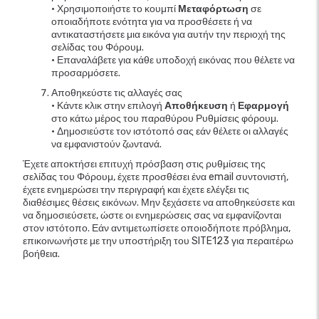
• Χρησιμοποιήστε το κουμπί
Μεταφόρτωση
σε
οποιαδήποτε ενότητα για να προσθέσετε ή να
αντικαταστήσετε μια εικόνα για αυτήν την περιοχή της
σελίδας του Φόρουμ.
• Επαναλάβετε για κάθε υποδοχή εικόνας που θέλετε να
προσαρμόσετε.
Αποθηκεύστε τις αλλαγές σας
• Κάντε κλικ στην επιλογή
Αποθήκευση
ή
Εφαρμογή
στο κάτω μέρος του παραθύρου Ρυθμίσεις φόρουμ.
• Δημοσιεύστε τον ιστότοπό σας εάν θέλετε οι αλλαγές
να εμφανιστούν ζωντανά.
Έχετε αποκτήσει επιτυχή πρόσβαση στις ρυθμίσεις της
σελίδας του Φόρουμ, έχετε προσθέσει ένα email συντονιστή,
έχετε ενημερώσει την περιγραφή και έχετε ελέγξει τις
διαθέσιμες θέσεις εικόνων. Μην ξεχάσετε να αποθηκεύσετε και
να δημοσιεύσετε, ώστε οι ενημερώσεις σας να εμφανίζονται
στον ιστότοπο. Εάν αντιμετωπίσετε οποιοδήποτε πρόβλημα,
επικοινωνήστε με την υποστήριξη του SITE123 για περαιτέρω
βοήθεια.