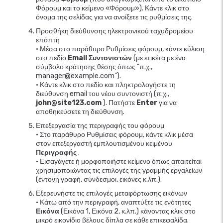
Φόρουμ και το κείμενο «Φόρουμ»). Κάντε κλικ στο
όνομα της σελίδας για να ανοίξετε τις ρυθμίσεις της.
Προσθήκη διεύθυνσης ηλεκτρονικού ταχυδρομείου
επόπτη
• Μέσα στο παράθυρο Ρυθμίσεις φόρουμ, κάντε κύλιση
στο πεδίο
Email Συντονιστών
(με ετικέτα με ένα
σύμβολο κράτησης θέσης όπως "π.χ.,
manager@example.com").
• Κάντε κλικ στο πεδίο και πληκτρολογήστε τη
διεύθυνση email του νέου συντονιστή (π.χ.,
john@site123.com
). Πατήστε
Enter
για να
αποθηκεύσετε τη διεύθυνση.
Επεξεργασία της περιγραφής του φόρουμ
• Στο παράθυρο Ρυθμίσεις φόρουμ, κάντε κλικ μέσα
στον επεξεργαστή εμπλουτισμένου κειμένου
Περιγραφής
.
• Εισαγάγετε ή μορφοποιήστε κείμενο όπως απαιτείται
χρησιμοποιώντας τις επιλογές της γραμμής εργαλείων
(έντονη γραφή, σύνδεσμοι, εικόνες κ.λπ.).
Εξερευνήστε τις επιλογές μεταφόρτωσης εικόνων
• Κάτω από την περιγραφή, αναπτύξτε τις ενότητες
Εικόνα
(Εικόνα 1, Εικόνα 2, κ.λπ.) κάνοντας κλικ στο
μικρό εικονίδιο βέλους δίπλα σε κάθε επικεφαλίδα.