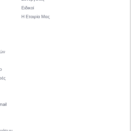
Ειδικοί
Η Εταιρία Μας
κών
ο
ρές
mail
ημάτων