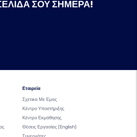
ΣΕΛΊΔΑ ΣΟΥ ΣΉΜΕΡΑ!
Εταιρεία
Σχετικα Με Εμας
Κέντρο Υποστήριξης
Κέντρο Εκμάθησης
ας
Θέσεις Εργασίας
(English)
Συνεργάτες