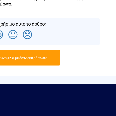
μβάντα.
ρήσιμο αυτό το άρθρο;

😐
😞
συνομιλία με έναν εκπρόσωπο