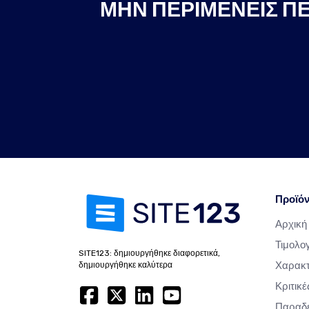
ΜΗΝ ΠΕΡΙΜΈΝΕΙΣ ΠΕ
Προϊό
Αρχική
Τιμολο
SITE123: δημιουργήθηκε διαφορετικά,
Χαρακτ
δημιουργήθηκε καλύτερα
Κριτικέ
Παραδε