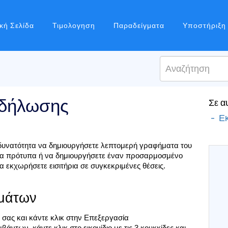
κή Σελίδα
Τιμολογηση
Παραδείγματα
Υποστήριξη
κδήλωσης
Σε α
- Εκ
δυνατότητα να δημιουργήσετε λεπτομερή γραφήματα του 
τα πρότυπα ή να δημιουργήσετε έναν προσαρμοσμένο 
α εκχωρήσετε εισιτήρια σε συγκεκριμένες θέσεις.
σμάτων
 σας και κάντε κλικ στην Επεξεργασία
άντων, κάντε κλικ στο εικονίδιο με τις 3 κουκκίδες και 