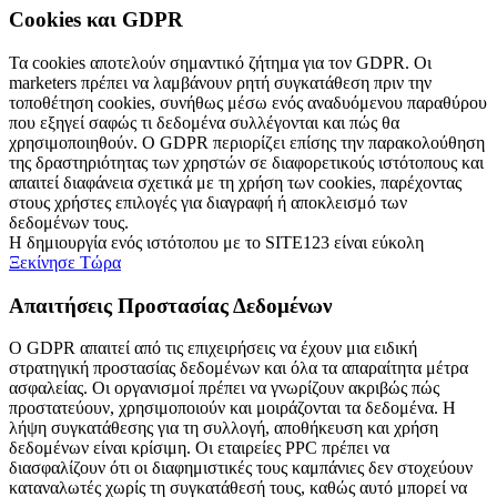
Cookies και GDPR
Τα cookies αποτελούν σημαντικό ζήτημα για τον GDPR. Οι
marketers πρέπει να λαμβάνουν ρητή συγκατάθεση πριν την
τοποθέτηση cookies, συνήθως μέσω ενός αναδυόμενου παραθύρου
που εξηγεί σαφώς τι δεδομένα συλλέγονται και πώς θα
χρησιμοποιηθούν. Ο GDPR περιορίζει επίσης την παρακολούθηση
της δραστηριότητας των χρηστών σε διαφορετικούς ιστότοπους και
απαιτεί διαφάνεια σχετικά με τη χρήση των cookies, παρέχοντας
στους χρήστες επιλογές για διαγραφή ή αποκλεισμό των
δεδομένων τους.
Η δημιουργία ενός ιστότοπου με το SITE123 είναι εύκολη
Ξεκίνησε Τώρα
Απαιτήσεις Προστασίας Δεδομένων
Ο GDPR απαιτεί από τις επιχειρήσεις να έχουν μια ειδική
στρατηγική προστασίας δεδομένων και όλα τα απαραίτητα μέτρα
ασφαλείας. Οι οργανισμοί πρέπει να γνωρίζουν ακριβώς πώς
προστατεύουν, χρησιμοποιούν και μοιράζονται τα δεδομένα. Η
λήψη συγκατάθεσης για τη συλλογή, αποθήκευση και χρήση
δεδομένων είναι κρίσιμη. Οι εταιρείες PPC πρέπει να
διασφαλίζουν ότι οι διαφημιστικές τους καμπάνιες δεν στοχεύουν
καταναλωτές χωρίς τη συγκατάθεσή τους, καθώς αυτό μπορεί να