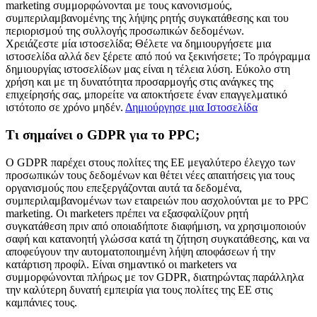
marketing συμμορφώνονται με τους κανονισμούς,
συμπεριλαμβανομένης της λήψης ρητής συγκατάθεσης και του
περιορισμού της συλλογής προσωπικών δεδομένων.
Χρειάζεστε μία ιστοσελίδα;
Θέλετε να δημιουργήσετε μια
ιστοσελίδα αλλά δεν ξέρετε από πού να ξεκινήσετε; Το πρόγραμμα
δημιουργίας ιστοσελίδων μας είναι η τέλεια λύση. Εύκολο στη
χρήση και με τη δυνατότητα προσαρμογής στις ανάγκες της
επιχείρησής σας, μπορείτε να αποκτήσετε έναν επαγγελματικό
ιστότοπο σε χρόνο μηδέν.
Δημιούργησε μια Ιστοσελίδα
Τι σημαίνει ο GDPR για το PPC;
Ο GDPR παρέχει στους πολίτες της ΕΕ μεγαλύτερο έλεγχο των
προσωπικών τους δεδομένων και θέτει νέες απαιτήσεις για τους
οργανισμούς που επεξεργάζονται αυτά τα δεδομένα,
συμπεριλαμβανομένων των εταιρειών που ασχολούνται με το PPC
marketing. Οι marketers πρέπει να εξασφαλίζουν ρητή
συγκατάθεση πριν από οποιαδήποτε διαφήμιση, να χρησιμοποιούν
σαφή και κατανοητή γλώσσα κατά τη ζήτηση συγκατάθεσης, και να
αποφεύγουν την αυτοματοποιημένη λήψη αποφάσεων ή την
κατάρτιση προφίλ. Είναι σημαντικό οι marketers να
συμμορφώνονται πλήρως με τον GDPR, διατηρώντας παράλληλα
την καλύτερη δυνατή εμπειρία για τους πολίτες της ΕΕ στις
καμπάνιες τους.