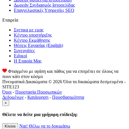
Δωρεάν Σχεδιασμός Ιστοσελίδας
Επαγγελματικές Υπηρεσίες SEO
Εταιρεία
Σχετικα με εμας
Κέντρο υποστήριξης
Κέντρο Εκμάθησης
Θέσεις Εργασίας
(English)
Συνεργάτες
Ειδικοί
Η Εταιρία Μας
Φτιαγμένο με αγάπη και πάθος για να επιτρέπει σε όλους να
πουν κάτι στον κόσμο
Πνευματικά Δικαιώματα © 2026 Όλα τα δικαιώματα δεσμευμένα -
SITE123
Όροι
-
Προστασία Προσωπικών
Δεδομένων
-
Κατάχρηση
-
Προσβασιμότητα
×
Θέλετε να δείτε μια γρήγορη επίδειξη;
Ναι! Θέλω να το δοκιμάσω
Κλείσε