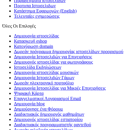
Παραδείγματα ιστοσελίδων
Προτυπα Ιστοσελιδων
Κατάστημα Εφαρμογών
(English)
Τελευταίες ενημερώσεις
Όλες Οι Επιλογές
Δημιουργία ιστοσελίδας
Κατασκευή eshop
Κατοχύρωση domain
Δωρεάν πρόγραμμα δημιουργίας ιστοσελίδων προορισμού
Δημιουργία Ιστοσελιδών για Επιχειρήσεις
Δημιουργός ιστοσελίδας για φωτογράφους
Ιστοσελίδα Εκδηλώσεων
Δημιουργία ιστοσελίδας μουσικών
Δημιουργία Ιστοσελιδών Γάμων
Δωρεάν ηλεκτρονικό πορτφόλιο
Δημιουργία Ιστοσελίδας για Μικρές Επιχειρήσεις
Ψηφιακή Κάρτα
Επαγγελματικοί Λογαριασμοί Email
Δημιουργία blog
Δημιούργησε ένα Φόρουμ
Διαδικτυακός δημιουργός μαθημάτων
Δημιουργός ιστοσελίδας εστιατορίου
Διαδικτυακός προγραμματιστής ραντεβού
Δωρεάν φιλοξενία ιστοσελίδων