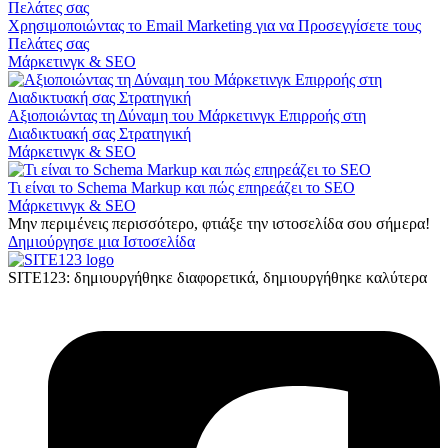
Χρησιμοποιώντας το Email Marketing για να Προσεγγίσετε τους
Πελάτες σας
Μάρκετινγκ & SEO
Αξιοποιώντας τη Δύναμη του Μάρκετινγκ Επιρροής στη
Διαδικτυακή σας Στρατηγική
Μάρκετινγκ & SEO
Τι είναι το Schema Markup και πώς επηρεάζει το SEO
Μάρκετινγκ & SEO
Μην περιμένεις περισσότερο, φτιάξε την ιστοσελίδα σου σήμερα!
Δημιούργησε μια Ιστοσελίδα
SITE123: δημιουργήθηκε διαφορετικά, δημιουργήθηκε καλύτερα