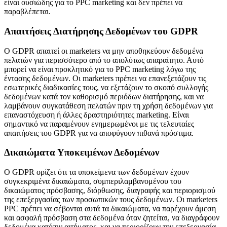
είναι ουσιώδης για το PPC marketing και δεν πρέπει να
παραβλέπεται.
Απαιτήσεις Διατήρησης Δεδομένων του GDPR
Ο GDPR απαιτεί οι marketers να μην αποθηκεύουν δεδομένα
πελατών για περισσότερο από το απολύτως απαραίτητο. Αυτό
μπορεί να είναι προκλητικό για το PPC marketing λόγω της
έντασης δεδομένων. Οι marketers πρέπει να επανεξετάζουν τις
εσωτερικές διαδικασίες τους, να εξετάζουν το σκοπό συλλογής
δεδομένων κατά τον καθορισμό περιόδων διατήρησης, και να
λαμβάνουν συγκατάθεση πελατών πριν τη χρήση δεδομένων για
επαναστόχευση ή άλλες δραστηριότητες marketing. Είναι
σημαντικό να παραμένουν ενημερωμένοι με τις τελευταίες
απαιτήσεις του GDPR για να αποφύγουν πιθανά πρόστιμα.
Δικαιώματα Υποκειμένων Δεδομένων
Ο GDPR ορίζει ότι τα υποκείμενα των δεδομένων έχουν
συγκεκριμένα δικαιώματα, συμπεριλαμβανομένου του
δικαιώματος πρόσβασης, διόρθωσης, διαγραφής και περιορισμού
της επεξεργασίας των προσωπικών τους δεδομένων. Οι marketers
PPC πρέπει να σέβονται αυτά τα δικαιώματα, να παρέχουν άμεση
και ασφαλή πρόσβαση στα δεδομένα όταν ζητείται, να διαγράφουν
δεδομένα κατόπιν αιτήματος, και να περιορίζουν την επεξεργασία