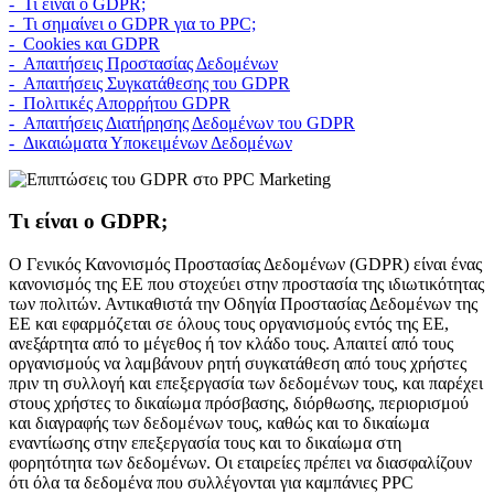
- Τι είναι ο GDPR;
- Τι σημαίνει ο GDPR για το PPC;
- Cookies και GDPR
- Απαιτήσεις Προστασίας Δεδομένων
- Απαιτήσεις Συγκατάθεσης του GDPR
- Πολιτικές Απορρήτου GDPR
- Απαιτήσεις Διατήρησης Δεδομένων του GDPR
- Δικαιώματα Υποκειμένων Δεδομένων
Τι είναι ο GDPR;
Ο Γενικός Κανονισμός Προστασίας Δεδομένων (GDPR) είναι ένας
κανονισμός της ΕΕ που στοχεύει στην προστασία της ιδιωτικότητας
των πολιτών. Αντικαθιστά την Οδηγία Προστασίας Δεδομένων της
ΕΕ και εφαρμόζεται σε όλους τους οργανισμούς εντός της ΕΕ,
ανεξάρτητα από το μέγεθος ή τον κλάδο τους. Απαιτεί από τους
οργανισμούς να λαμβάνουν ρητή συγκατάθεση από τους χρήστες
πριν τη συλλογή και επεξεργασία των δεδομένων τους, και παρέχει
στους χρήστες το δικαίωμα πρόσβασης, διόρθωσης, περιορισμού
και διαγραφής των δεδομένων τους, καθώς και το δικαίωμα
εναντίωσης στην επεξεργασία τους και το δικαίωμα στη
φορητότητα των δεδομένων. Οι εταιρείες πρέπει να διασφαλίζουν
ότι όλα τα δεδομένα που συλλέγονται για καμπάνιες PPC