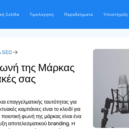
κή Σελίδα
Τιμολογηση
Παραδείγματα
Υποστήριξη
& SEO
Φωνή της Μάρκας
ακές σας
και επαγγελματικής ταυτότητας για
κτυακές καμπάνιες είναι το κλειδί για
ι ποιοτική φωνή της μάρκας είναι ένα
τευξη αποτελεσματικού branding. Η