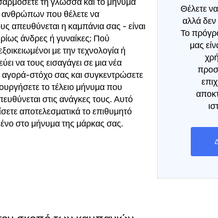
σαρμόσετε τη γλώσσα και το μήνυμά
Θέλετε να
ν ανθρώπων που θέλετε να
αλλά δεν 
υς απευθύνεται η καμπάνια σας - είναι
Το πρόγρ
υρίως άνδρες ή γυναίκες; Πού
μας είν
 εξοικειωμένοι με την τεχνολογία ή
χρή
ύει να τους εισαγάγει σε μια νέα
προσ
ν αγορά-στόχο σας και συγκεντρώσετε
επιχ
ιουργήσετε το τέλειο μήνυμα που
αποκτ
πευθύνεται στις ανάγκες τους. Αυτό
ισ
ίσετε αποτελεσματικά το επιθυμητό
μένο στο μήνυμα της μάρκας σας.
Δ